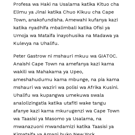
Profesa wa Haki na Usalama katika Kituo cha
Elimu ya Jinai katika Chuo Kikuu cha Cape
Town, anakofundisha. Amewahi kufanya kazi
katika nyadhifa mbalimbali katika Ofisi ya
Umoja wa Mataifa inayohusika na Madawa ya
Kulevya na Uhalifu.
Peter Gastrow ni mshauri mkuu wa GIATOC.
Anaishi Cape Town na amefanya kazi kama
wakili wa Mahakama ya Upeo,
ameshahudumu kama mbunge, na pia kama
mshauri wa waziri wa polisi wa Afrika Kusini.
Uhalifu wa kupangwa umekuwa swala
analolizingatia katika utafiti wake tangu
afanye kazi kama mkurugenzi wa Cape Town
wa Taasisi ya Masomo ya Usalama, na
mwanazuoni mwandamizi katika Taasisi ya
Kimataifa ya Amani huko New York.