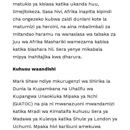
matukio ya kisiasa katika ukanda huu,
limejitokeza. Sasa hivi, Afrika inapitia kipindi
cha ongezeko kubwa zaidi duniani kote la
matumizi ya heroini, na aina mbalimbali za
mitandao haramu na wanasiasa wa tabaka za
juu wa Afrika Mashariki wamezama kabisa
katika biashara hii. Sera yenye mikabala
mipya inahitajika kwa dharura.
Kuhusu waandishi
Mark Shaw ndiye mkurugenzi wa Shirika la
Dunia la Kupambana na Uhalifu wa
Kupangwa Unaokiuka Mipaka ya Nchi
(GIATOC) na pia ni mwanazuoni mwandamizi
katika Mradi wa Kimataifa kuhusu Sera ya
Madawa ya Kulevya katika Shule ya London ya
Uchumi. Mpaka hivi karibuni amekuwa