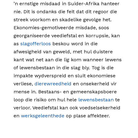
’n ernstige misdaad in Suider-Afrika hanteer
nie. Dit is ondanks die feit dat dit regoor die
streek voorkom en skadelike gevolge het.
Ekonomies-gemotiveerde misdade, soos
georganiseerde veediefstal en korrupsie, kan
as
slagofferloos
beskou word in die
afwesigheid van geweld, met hul duistere
kant wat net aan die lig kom wanneer lewens
of lewensbestaan in die slag bly. Tog is die
impakte wydverspreid en sluit ekonomiese
verliese,
dierewreedheid
en onsekerheid vir
mense in. Bestaans- en gemeenskapsboere
loop die risiko om hul hele
lewensbestaan
te
verloor. Veediefstal kan ook voedselsekerheid
en
werksgeleenthede
op plase affekteer.