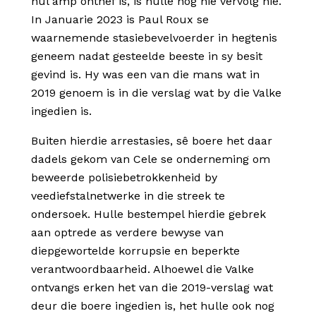
hul amp onthef is, is hulle nog nie vervolg nie.
In Januarie 2023 is Paul Roux se
waarnemende stasiebevelvoerder in hegtenis
geneem nadat gesteelde beeste in sy besit
gevind is. Hy was een van die mans wat in
2019 genoem is in die verslag wat by die Valke
ingedien is.
Buiten hierdie arrestasies, sê boere het daar
dadels gekom van Cele se onderneming om
beweerde polisiebetrokkenheid by
veediefstalnetwerke in die streek te
ondersoek. Hulle bestempel hierdie gebrek
aan optrede as verdere bewyse van
diepgewortelde korrupsie en beperkte
verantwoordbaarheid. Alhoewel die Valke
ontvangs erken het van die 2019-verslag wat
deur die boere ingedien is, het hulle ook nog