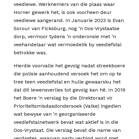
veediewe. Werknemers van die plaas waar
Horner gewerk het, is ook voorheen deur
veediewe aangerand. In Januarie 2023 is Evan
Sorour van Ficksburg, nog ’n Oos-Vrystaatse
dorp, vermoor tydens ’n onderonsie met ’n
veehandelaar wat vermoedelik by veediefstal
betrokke was.
Hierdie voorvalle het gevolg nadat streekboere
die polisie aanhoudend versoek het om op te
tree teen veediefstal en hulle gewaarsku het
dat dit lewensverlies tot gevolg kan hê. In 2019
het Boere ’n verslag by die Direktoraat vir
Prioriteitsmisdaadondersoek (Valke) ingedien
wat bewyse van ’n georganiseerde
veediefstalnetwerk bevat wat aktief is in die
Oos-Vrystaat. Die verslag bevat die name van
verdagtes, waarvan party verbind word met