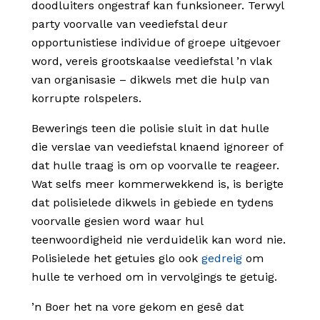
doodluiters ongestraf kan funksioneer. Terwyl
party voorvalle van veediefstal deur
opportunistiese individue of groepe uitgevoer
word, vereis grootskaalse veediefstal ’n vlak
van organisasie – dikwels met die hulp van
korrupte rolspelers.
Bewerings teen die polisie sluit in dat hulle
die verslae van veediefstal knaend ignoreer of
dat hulle traag is om op voorvalle te reageer.
Wat selfs meer kommerwekkend is, is berigte
dat polisielede dikwels in gebiede en tydens
voorvalle gesien word waar hul
teenwoordigheid nie verduidelik kan word nie.
Polisielede het getuies glo ook
gedreig
om
hulle te verhoed om in vervolgings te getuig.
’n Boer het na vore gekom en gesê dat