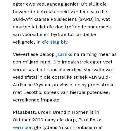
egter ewe veel aandag geniet. Dit sluit die
beweerde betrokkenheid van lede van die
Suid-Afrikaanse Polisiediens (SAPD) in, wat
daartoe lei dat die doeltreffende ondersoek
van voorvalle en bydrae tot landelike
veiligheid,
in die slag bly
.
Veeverliese beloop
jaarliks
na raming meer as
een miljard rand. Die impak strek egter veel
verder as die finansiële verlies. Voorvalle van
veediefstal in die oostelike streek van Suid-
Afrika se Vrystaatprovinsie, en sy grensstreke
met Lesotho, spreek van hierdie potensieel
verreikende impakte.
Plaasbestuurder, Brendin Horner, is in
Oktober 2020 naby die dorp, Paul Roux,
vermoor
, glo tydens ’n konfrontasie met