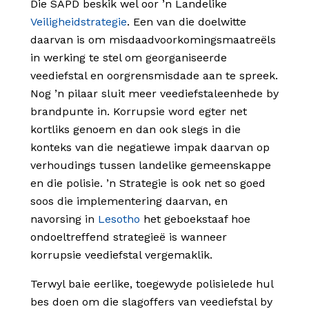
Die SAPD beskik wel oor ’n Landelike
Veiligheidstrategie
. Een van die doelwitte
daarvan is om misdaadvoorkomingsmaatreëls
in werking te stel om georganiseerde
veediefstal en oorgrensmisdade aan te spreek.
Nog ’n pilaar sluit meer veediefstaleenhede by
brandpunte in. Korrupsie word egter net
kortliks genoem en dan ook slegs in die
konteks van die negatiewe impak daarvan op
verhoudings tussen landelike gemeenskappe
en die polisie. ’n Strategie is ook net so goed
soos die implementering daarvan, en
navorsing in
Lesotho
het geboekstaaf hoe
ondoeltreffend strategieë is wanneer
korrupsie veediefstal vergemaklik.
Terwyl baie eerlike, toegewyde polisielede hul
bes doen om die slagoffers van veediefstal by