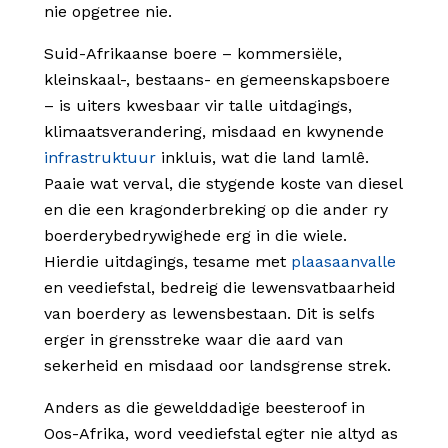
nie opgetree nie.
Suid-Afrikaanse boere – kommersiële,
kleinskaal-, bestaans- en gemeenskapsboere
– is uiters kwesbaar vir talle uitdagings,
klimaatsverandering, misdaad en kwynende
infrastruktuur
inkluis, wat die land lamlê.
Paaie wat verval, die stygende koste van diesel
en die een kragonderbreking op die ander ry
boerderybedrywighede erg in die wiele.
Hierdie uitdagings, tesame met
plaasaanvalle
en veediefstal, bedreig die lewensvatbaarheid
van boerdery as lewensbestaan. Dit is selfs
erger in grensstreke waar die aard van
sekerheid en misdaad oor landsgrense strek.
Anders as die gewelddadige beesteroof in
Oos-Afrika, word veediefstal egter nie altyd as